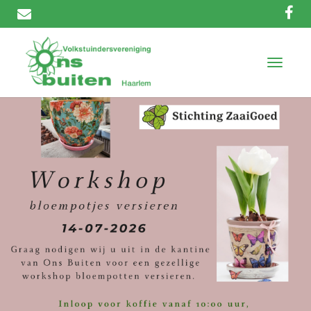
T
o
g
g
l
e
n
a
v
i
g
a
t
i
o
n