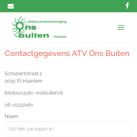
T
o
g
g
Contactgegevens ATV Ons Buiten
l
e
n
Schubertstraat 2
a
2035 PJ Haarlem
v
i
bestuur@atv-onsbuiten.nl
g
a
06-11332461
t
i
Naam
o
n