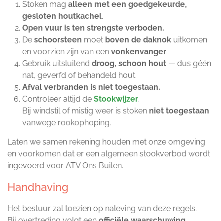
Stoken mag
alleen met een goedgekeurde,
gesloten houtkachel
.
Open vuur is ten strengste verboden.
De
schoorsteen
moet
boven de daknok
uitkomen
en voorzien zijn van een
vonkenvanger
.
Gebruik uitsluitend
droog, schoon hout
— dus géén
nat, geverfd of behandeld hout.
Afval verbranden is niet toegestaan.
Controleer altijd de
Stookwijzer
.
Bij windstil of mistig weer is stoken
niet toegestaan
vanwege rookophoping.
Laten we samen rekening houden met onze omgeving
en voorkomen dat er een algemeen stookverbod wordt
ingevoerd voor ATV Ons Buiten.
Handhaving
Het bestuur zal toezien op naleving van deze regels.
Bij overtreding volgt een
officiële waarschuwing
.