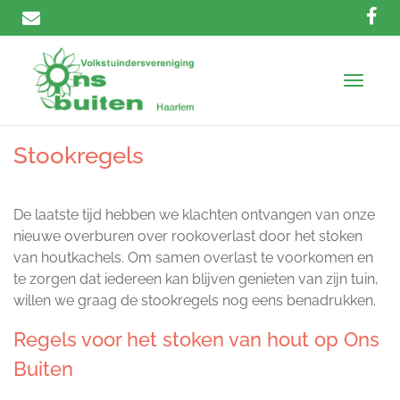
T
o
g
g
Stookregels
l
e
n
De laatste tijd hebben we klachten ontvangen van onze
a
nieuwe overburen over rookoverlast door het stoken
v
van houtkachels. Om samen overlast te voorkomen en
i
te zorgen dat iedereen kan blijven genieten van zijn tuin,
g
a
willen we graag de stookregels nog eens benadrukken.
t
Regels voor het stoken van hout op Ons
i
o
Buiten
n