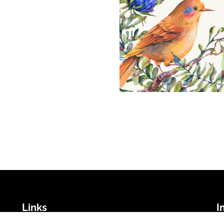
Links
I