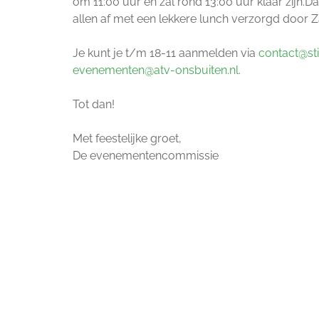
om 11:00 uur en zal rond 13:00 uur klaar zijn.Da
allen af met een lekkere lunch verzorgd door 
Je kunt je t/m 18-11 aanmelden via
contact@sti
evenementen@atv-onsbuiten.nl.
Tot dan!
Met feestelijke groet,
De evenementencommissie