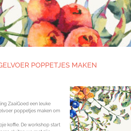
GELVOER POPPETJES MAKEN
hting ZaaiGoed een leuke
gelvoer poppetjes maken om
je koffie. De workshop start