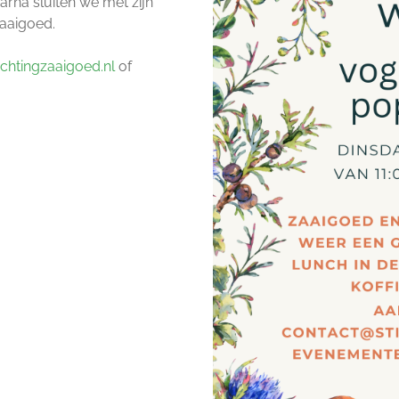
arna sluiten we met zijn
Zaaigoed.
chtingzaaigoed.nl
of